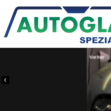
Vorher
Wir
und
Fah